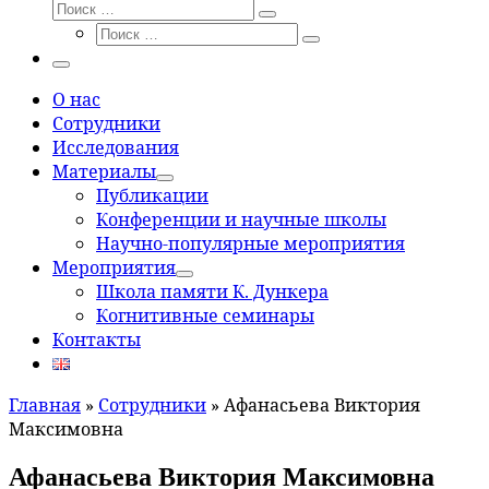
Поиск
Поиск
Поиск
…
Поиск
…
Меню
О нас
Сотрудники
Исследования
Материалы
Публикации
Конференции и научные школы
Научно-популярные мероприятия
Мероприятия
Школа памяти К. Дункера
Когнитивные семинары
Контакты
Главная
»
Сотрудники
»
Афанасьева Виктория
Максимовна
Афанасьева Виктория Максимовна