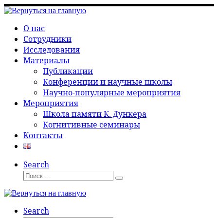
Перейти
к
О нас
содержимому
Сотрудники
Исследования
Материалы
Публикации
Конференции и научные школы
Научно-популярные мероприятия
Мероприятия
Школа памяти К. Дункера
Когнитивные семинары
Контакты
Search
Поиск
Поиск
…
Search